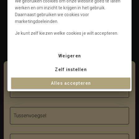
We gebruiken cookies om onze website goed te laten
Openingstijden
werken en om inzicht te krijgen in het gebruik.
Daarnaast gebruiken we cookies voor
Klantenservice
marketingdoeleinden.
Informatie
Je kunt zelf kiezen welke cookies je wilt accepteren.
Contact
Weigeren
Zelf instellen
Schrijf je in voor onze nieuwsbrief
Alles accepteren
Voornaam
Tussenvoegsel