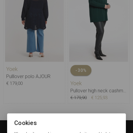
Yoek
-30%
Pulllover polo AJOUR
Yoek
€ 179,00
Pullover high neck cashmere
€ 179,90
€ 125,93
Cookies