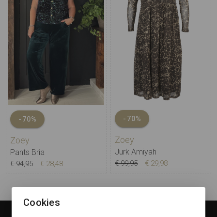
-70%
-70%
Zoey
Zoey
Jurk Amiyah
Pants Bria
€ 99,95
€ 29,98
€ 94,95
€ 28,48
Cookies