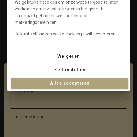
We gebruiken cookies om onze website goed te laten
Openingstijden
werken en om inzicht te krijgen in het gebruik.
Daarnaast gebruiken we cookies voor
Klantenservice
marketingdoeleinden.
Informatie
Je kunt zelf kiezen welke cookies je wilt accepteren.
Contact
Weigeren
Zelf instellen
Schrijf je in voor onze nieuwsbrief
Alles accepteren
Voornaam
Tussenvoegsel