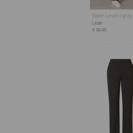
Base Level curvy
Leah
€ 99,95
X-0
0
1
2
3