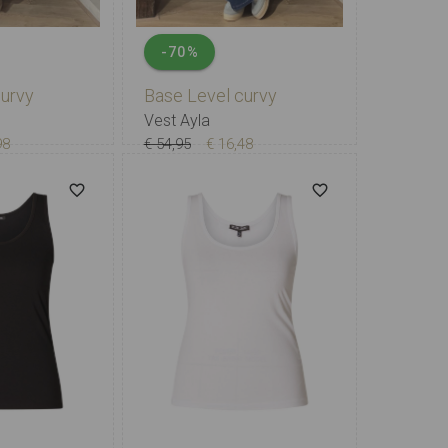
-70%
Base Level curvy
curvy
Vest Ayla
€ 54,95
€ 16,48
98
X-0
0
1
2
3
1
2
3