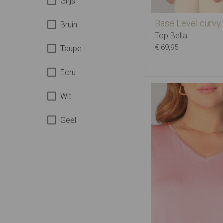
Grijs
Base Level curvy
Bruin
Top Bella
€ 69,95
Taupe
Ecru
Wit
X-0
0
1
2
Geel