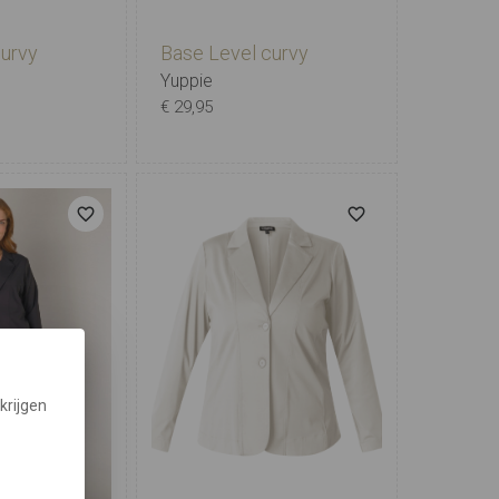
curvy
Base Level curvy
Yuppie
€ 29,95
2
3
4
5
X-0
0
1
2
3
4
5
krijgen