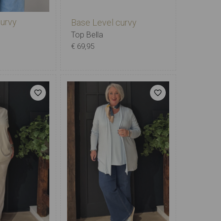
curvy
Base Level curvy
Top Bella
€ 69,95
2
3
4
5
X-0
0
1
2
3
4
5