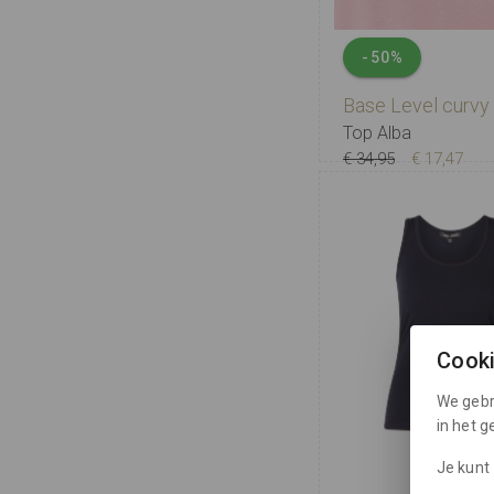
-50%
Base Level curvy
Top Alba
€ 34,95
€ 17,47
X-0
0
1
2
Cook
We gebr
in het 
Je kunt 