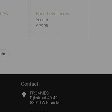
curvy
Base Level curvy
Yanara
€ 79,95
3
4
5
nde
X-0
0
1
2
3
4
5
Contact
FROMMÈS
Dijkstraat 40-42
8801 LW Franeker