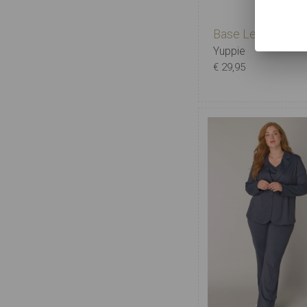
Base Level curvy
Yuppie
€ 29,95
X-0
0
1
2
3