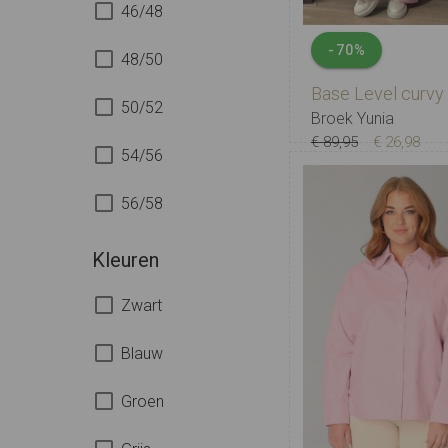
46/48
-70%
48/50
Base Level curvy
50/52
Broek Yunia
€ 89,95
€ 26,98
54/56
WX-0 (44)
W0 (46)
56/58
W2 (50)
W3 (5
Kleuren
Zwart
Blauw
Groen