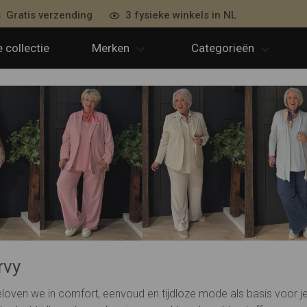
Gratis verzending
3 fysieke winkels in NL
 collectie
Merken
Categorieën
rvy
eloven we in comfort, eenvoud en tijdloze mode als basis voor je