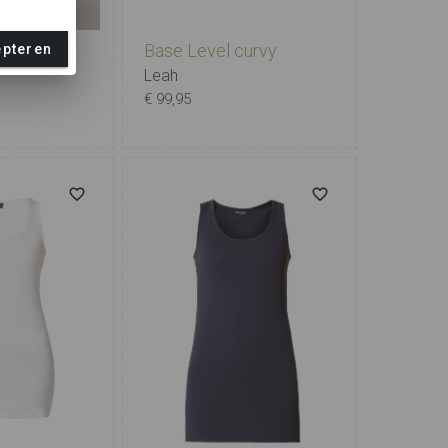
curvy
Base Level curvy
epteren
Leah
€ 99,95
2
3
4
5
X-0
0
1
2
3
4
5