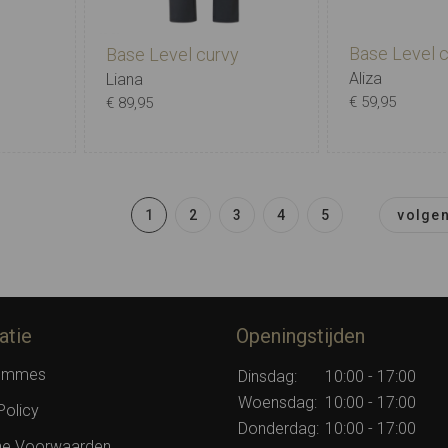
Base Level 
Base Level curvy
Aliza
Liana
€ 59,95
€ 89,95
0
1
2
L30
1
X-0
0
1
2
3
4
5
3
4
1
2
3
4
5
volge
5
) - L32
) - L32
atie
Openingstijden
) - L30
rommes
Dinsdag:
10:00 - 17:00
0
Woensdag:
10:00 - 17:00
Policy
2
Donderdag:
10:00 - 17:00
e Voorwaarden