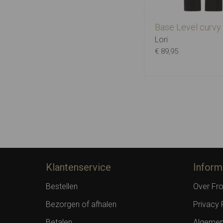
Base Level curvy
Lori
€ 89,95
X-0
0
WX-0 (44) - 
WX-0 (44) - L32
2
W0 (46) - L30
W0 (46) - L32
W1 (48) - L30
W1 (48
W2 (50) - L30
W2 (50
Klantenservice
Inform
W3 (52) - L32
W3 (52
Bestellen
Over F
W4 (54/56) - L3
Bezorgen of afhalen
Privacy 
W4 (54/56) - L3
Betalen
Algemen