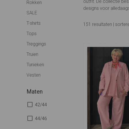
outfit. De collectie be
Rokken
designs voor alledaags
SALE
T-shirts
151
resultaten
| sorte
Tops
Treggings
Truien
Tunieken
Vesten
Maten
42/44
44/46