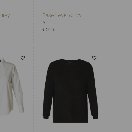
curvy
Base Level curvy
Amina
€ 34,95
2
3
4
5
X-0
0
1
2
3
4
5