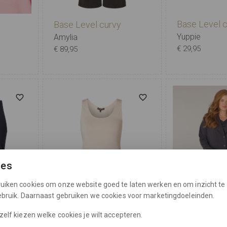
Base Level 
Base Level curvy
Yuppie
Amylia
€ 29,95
€ 89,95
X-0
0
1
2
3
4
5
3
X-0
0
1
ies
uiken cookies om onze website goed te laten werken en om inzicht te 
gebruik. Daarnaast gebruiken we cookies voor marketingdoeleinden.
zelf kiezen welke cookies je wilt accepteren.