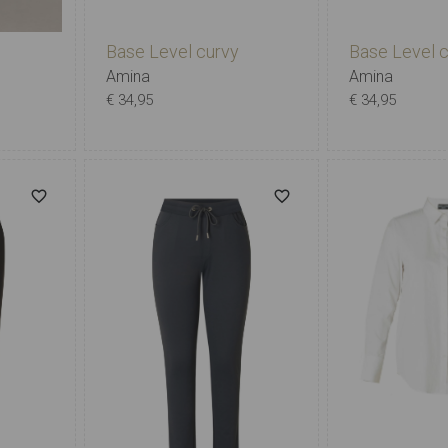
Base Level curvy
Base Level 
Amina
Amina
€ 34,95
€ 34,95
X-0
0
1
2
3
4
5
X-0
0
1
4
5