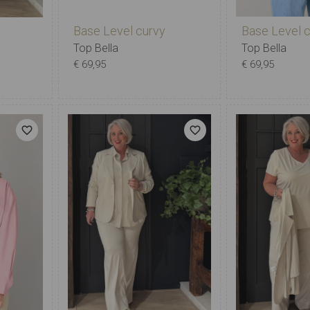
Base Level 
Base Level curvy
Top Bella
Top Bella
€ 69,95
€ 69,95
W1 (48)
X-0
0
1
X-0
0
1
2
3
4
5
2)