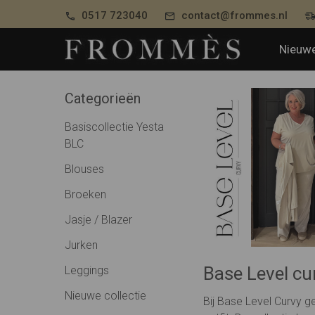
0517 723040
contact@frommes.nl
Nieuwe
Categorieën
Basiscollectie Yesta
BLC
Blouses
Broeken
Jasje / Blazer
Jurken
Base Level cu
Leggings
Nieuwe collectie
Bij Base Level Curvy g