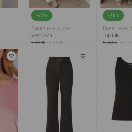
-70%
-70%
Base Level curvy
Base Level 
Vest Leah
Top Lilly
€ 99,95
€ 29,98
€ 59,95
€ 17,
X-0
0
1
2
3
X-0
0
3