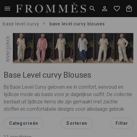
>
base level curvy
base level curvy blouses
Base Level curvy Blouses
Bij Base Level Curvy geloven we in comfort, eenvoud en
tijdloze mode als basis voor je dagelijkse outfit. De collectie
bestaat uit tijdloze items die zijn gemaakt met zachte
stoffen en comfortabele designs voor alledaags gebruik.
Categorieën
Sorteren
Filter