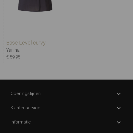
Base Level curvy
Yanina
€ 59,95
Openingstijden
Klantenservice
Informatie