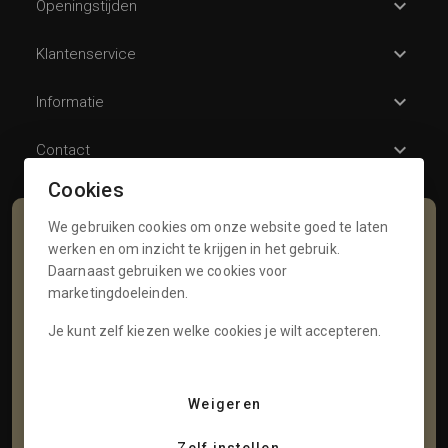
Openingstijden
Klantenservice
Informatie
Contact
Cookies
We gebruiken cookies om onze website goed te laten
Schrijf je in voor onze nieuwsbrief
werken en om inzicht te krijgen in het gebruik.
Daarnaast gebruiken we cookies voor
Voornaam
marketingdoeleinden.
Je kunt zelf kiezen welke cookies je wilt accepteren.
Tussenvoegsel
Weigeren