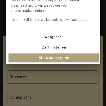
werken en om inzicht te krijgen in het gebruik.
Klantenservice
Daarnaast gebruiken we cookies voor
marketingdoeleinden.
Informatie
Je kunt zelf kiezen welke cookies je wilt accepteren.
Contact
Weigeren
Schrijf je in voor onze nieuwsbrief
Zelf instellen
Voornaam
Alles accepteren
Tussenvoegsel
Achternaam