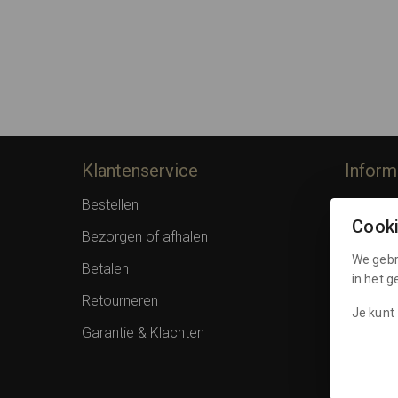
Klantenservice
Inform
Bestellen
Over F
Cook
Bezorgen of afhalen
Privacy 
We gebr
Betalen
Algemen
in het 
Retourneren
Spaarpu
Je kunt 
Garantie & Klachten
Cookies