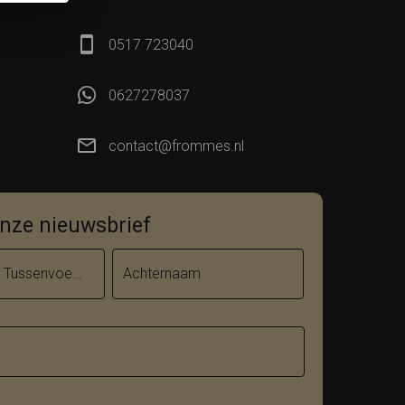
0517 723040
0627278037
contact@frommes.nl
 onze nieuwsbrief
Tussenvoegsel
Achternaam