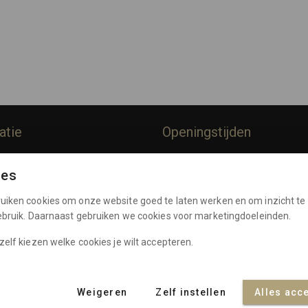
atie
Openingstijden
rommes
Dinsdag:
10:00 - 17:00
ies
Woensdag:
10:00 - 17:00
Policy
Donderdag:
10:00 - 17:00
uiken cookies om onze website goed te laten werken en om inzicht te 
e Voorwaarden
Vrijdag:
10:00 - 17:00
gebruik. Daarnaast gebruiken we cookies voor marketingdoeleinden.
Zaterdag:
10:00 - 17:00
nten
zelf kiezen welke cookies je wilt accepteren.
Weigeren
Zelf instellen
Alles acc