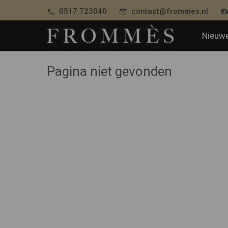
0517 723040
contact@frommes.nl
Nieuwe
Pagina niet gevonden