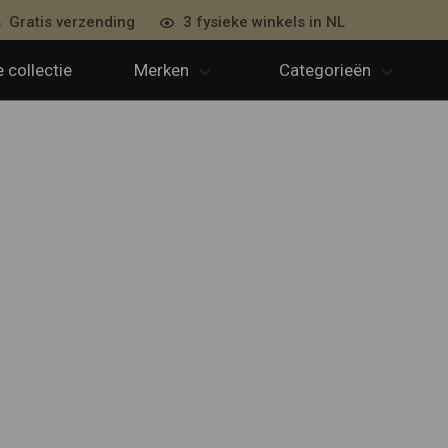
Gratis verzending
3 fysieke winkels in NL
 collectie
Merken
Categorieën