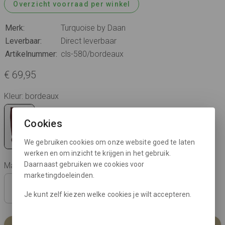
Overzicht voorraad per winkel
Merk:
Turquoise by Daan
Leverbaar:
Direct leverbaar
Artikelnummer:
cls-580/bordeaux
€ 69,95
Kleur: bordeaux
Cookies
We gebruiken cookies om onze website goed te laten
werken en om inzicht te krijgen in het gebruik.
Daarnaast gebruiken we cookies voor
Maat:
marketingdoeleinden.
36
37
38
39
40
41
Je kunt zelf kiezen welke cookies je wilt accepteren.