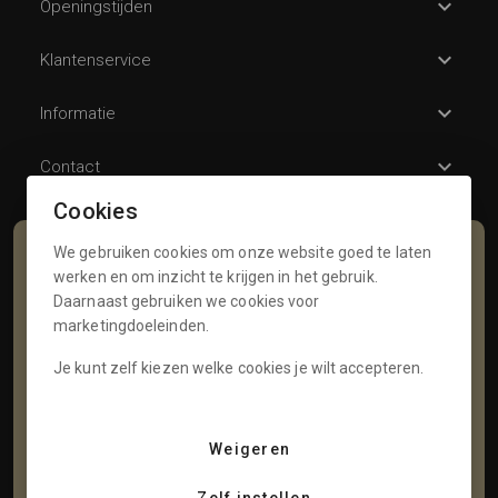
Openingstijden
Klantenservice
Informatie
Contact
Cookies
We gebruiken cookies om onze website goed te laten
Schrijf je in voor onze nieuwsbrief
werken en om inzicht te krijgen in het gebruik.
Daarnaast gebruiken we cookies voor
Voornaam
marketingdoeleinden.
Je kunt zelf kiezen welke cookies je wilt accepteren.
Tussenvoegsel
Weigeren