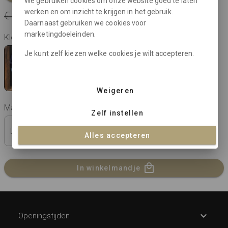
We gebruiken cookies om onze website goed te laten
werken en om inzicht te krijgen in het gebruik.
€ 184,95
€ 55,48
je bespaart € 129,47
Daarnaast gebruiken we cookies voor
marketingdoeleinden.
Kleur: blu notte
Je kunt zelf kiezen welke cookies je wilt accepteren.
Weigeren
Maat:
Zelf instellen
L (46)
XL (48)
2XL (50)
3XL (52)
Alles accepteren
In winkelmandje
Openingstijden