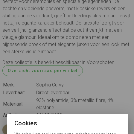
perfect voor ceremonies en speciale gelegenheden. De
zachte en vloeiende pasvorm, met klassieke revers en een
sluiting aan de voorkant, geeft het kledingstuk structuur terwijl
het zijn elegante karakter behoudt. De lurexstof zorgt voor
een verfijnd, glanzend effect dat de outfit verrijkt met een
vleugje glamour. Ideaal om te combineren met een
bijpassende broek of met elegante jurken voor een look met
een sterke visuele impact.
Deze collectie is beperkt beschikbaar in Voorschoten.
Overzicht voorraad per winkel
Merk:
Sophia Curvy
Leverbaar:
Direct leverbaar
93% polyamide, 3% metallic fibre, 4%
Materiaal:
elastane
Artikelnummer:
26185/6630
Cookies
-70%