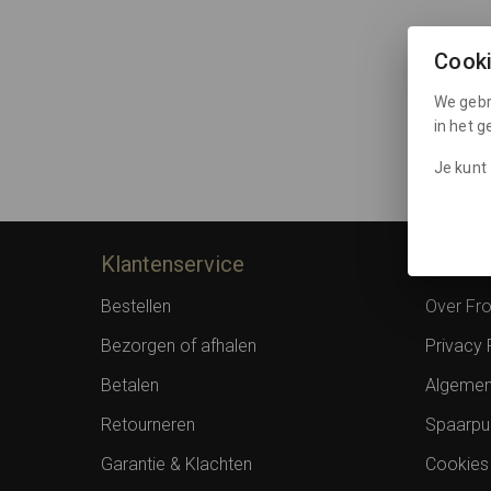
Cook
We gebr
in het 
Je kunt 
Klantenservice
Inform
Bestellen
Over F
Bezorgen of afhalen
Privacy 
Betalen
Algemen
Retourneren
Spaarpu
Garantie & Klachten
Cookies