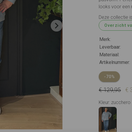
looks voor een r
Deze collectie i
Overzicht v
Merk:
Leverbaar:
Materiaal:
Artikelnummer:
-70%
€ 129,95
€ 
Kleur: zucchero