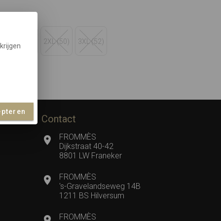
)
XL (48)
2XL (50)
3XL (52)
krijgen
ndje
epteren
Contact
FROMMÈS
Dijkstraat 40-42
8801 LW Franeker
FROMMÈS
's-Gravelandseweg 14B
1211 BS Hilversum
FROMMÈS