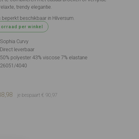
elaxte, trendy elegantie.
s beperkt beschikbaar in Hilversum.
oorraad per winkel
Sophia Curvy
Direct leverbaar
50% polyester 43% viscose 7% elastane
26051/4040
38,98
je bespaart € 90,97