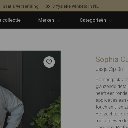
Gratis verzending
3 fysieke winkels in NL
 collectie
Merken
Categorieën
Sophia C
Jasje Zip Brill
Bomberjack van 
glanzende detai
heeft een ronde 
applicaties aan
touch en tillen z
Het zachte, rekb
met afgewerkte
pasvorm. Perfec