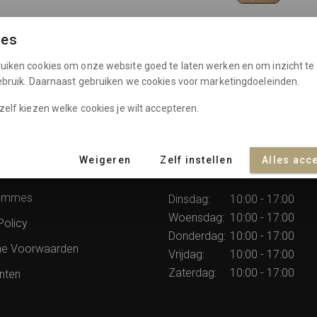
Maat:
ies
M (44)
L (46
uiken cookies om onze website goed te laten werken en om inzicht te 
gebruik. Daarnaast gebruiken we cookies voor marketingdoeleinden.
zelf kiezen welke cookies je wilt accepteren.
In winkelma
Weigeren
Zelf instellen
Alles acc
atie
Openingstijden
rommes
Dinsdag:
10:00 - 17:00
Woensdag:
10:00 - 17:00
Policy
Donderdag:
10:00 - 17:00
e Voorwaarden
Vrijdag:
10:00 - 17:00
Zaterdag:
10:00 - 17:00
nten