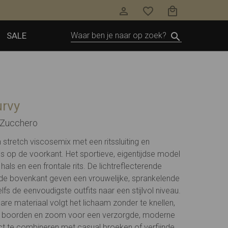
SALE
urvy
i Zucchero
stretch viscosemix met een ritssluiting en
ls op de voorkant. Het sportieve, eigentijdse model
hals en een frontale rits. De lichtreflecterende
 de bovenkant geven een vrouwelijke, sprankelende
elfs de eenvoudigste outfits naar een stijlvol niveau.
are materiaal volgt het lichaam zonder te knellen,
 boorden en zoom voor een verzorgde, moderne
t te combineren met casual broeken of verfijnde