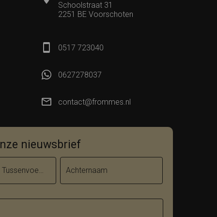
Schoolstraat 31
2251 BE Voorschoten
0517 723040
0627278037
contact@frommes.nl
 onze nieuwsbrief
Tussenvoegsel
Achternaam