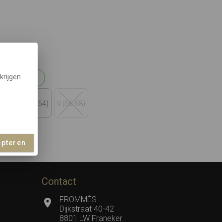
krijgen
maattabel
-50)
8 (52-54)
9 (56-58)
ndje
epteren
Contact
FROMMÈS
Dijkstraat 40-42
8801 LW Franeker