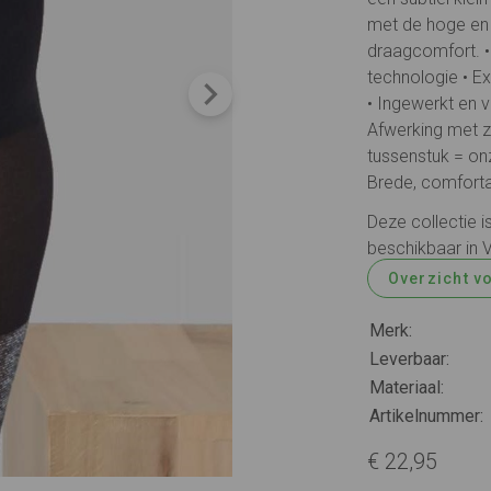
met de hoge en 
draagcomfort. 
technologie • E
• Ingewerkt en v
Afwerking met zi
tussenstuk = onz
Brede, comforta
Deze collectie i
beschikbaar in 
Overzicht v
Merk:
Leverbaar:
Materiaal:
Artikelnummer:
€ 22,95