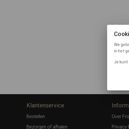
Cook
We gebr
in het 
Je kunt 
Klantenservice
Inform
Bestellen
Over F
Bezorgen of afhalen
Privacy 