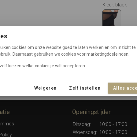
Kleur: black
ies
uiken cookies om onze website goed te laten werken en om inzicht te 
Maat:
check 
gebruik. Daarnaast gebruiken we cookies voor marketingdoeleinden.
6 (44-46)
7 (48
zelf kiezen welke cookies je wilt accepteren.
In winkelma
Weigeren
Zelf instellen
Alles acc
atie
Openingstijden
rommes
Dinsdag:
10:00 - 17:00
Woensdag:
10:00 - 17:00
Policy