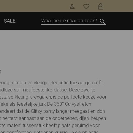
SALE
0
voegt direct een vleugje elegantie toe aan je outfit
jdloze stijl met feestelijke klasse. Deze zwarte
met zilverkleurig lurexgaren, is de perfecte keuze voor
eke als feestelijke jurk De 360° Curvystretch
andeert dat de Glitzy panty langer meegaat en zich
 perfect aanpast aan de onderbenen, dijen, heupen
grote maten” tussenstuk heeft plaats geruimd voor
n en comfortabel katoenen kruisje. In combinatie