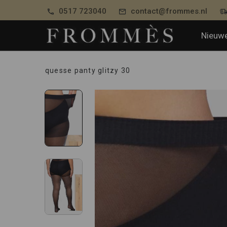
0517 723040
contact@frommes.nl
Nieuwe
quesse panty glitzy 30