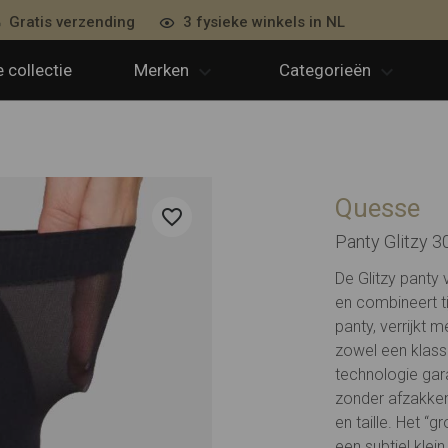
Gratis verzending
3 fysieke winkels in NL
 collectie
Merken
Categorieën
Quesse
Panty Glitzy 3
De Glitzy panty 
en combineert ti
panty, verrijkt 
zowel een klassi
technologie gar
zonder afzakken
en taille. Het “
een subtiel klei