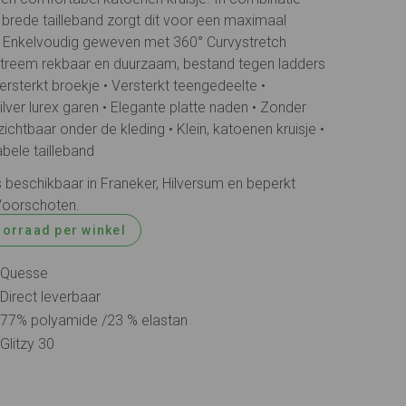
brede tailleband zorgt dit voor een maximaal
• Enkelvoudig geweven met 360° Curvystretch
xtreem rekbaar en duurzaam, bestand tegen ladders
ersterkt broekje • Versterkt teengedeelte •
lver lurex garen • Elegante platte naden • Zonder
ichtbaar onder de kleding • Klein, katoenen kruisje •
bele tailleband
s beschikbaar in Franeker, Hilversum en beperkt
Voorschoten.
oorraad per winkel
Quesse
Direct leverbaar
77% polyamide /23 % elastan
Glitzy 30