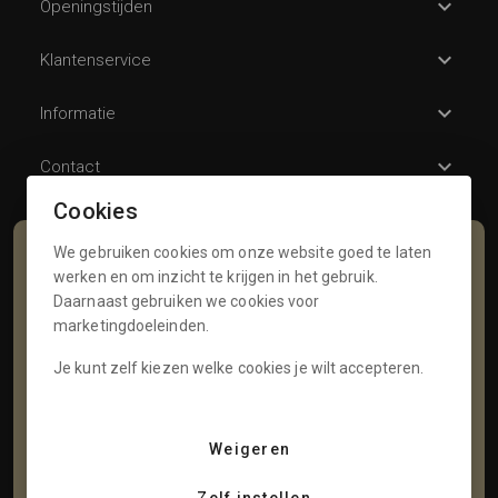
Openingstijden
Klantenservice
Informatie
Contact
Cookies
We gebruiken cookies om onze website goed te laten
Schrijf je in voor onze nieuwsbrief
werken en om inzicht te krijgen in het gebruik.
Daarnaast gebruiken we cookies voor
Voornaam
marketingdoeleinden.
Je kunt zelf kiezen welke cookies je wilt accepteren.
Tussenvoegsel
Weigeren