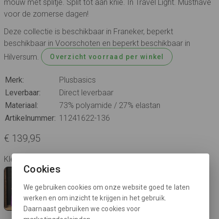
mouw met splitje. Split tot aan knie. In Travel Light. Musthave
voor de zomerse dagen!
Deze collectie is beschikbaar in Franeker, beperkt
beschikbaar in Voorschoten en beperkt beschikbaar in
Hilversum.
Overzicht voorraad per winkel
Merk:
Plusbasics
Leverbaar:
Direct leverbaar
Materiaal:
73% polyamide / 27% elastan
Artikelnummer:
11241622-136
€ 139,95
Kleur: lavender
Cookies
We gebruiken cookies om onze website goed te laten
werken en om inzicht te krijgen in het gebruik.
Daarnaast gebruiken we cookies voor