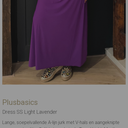
Plusbasics
Dress SS Light Lavender
Lange, soepelvallende A-lijn jurk met V-hals en aangeknipte