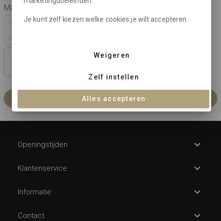
marketingdoeleinden.
Maat:
Je kunt zelf kiezen welke cookies je wilt accepteren.
40
42
44
46
48
50
Weigeren
52
54
Zelf instellen
In winkelmandje
Alles accepteren
Openingstijden
Klantenservice
Informatie
Contact