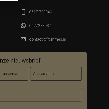
0517 723040
0627278037
contact@frommes.nl
 onze nieuwsbrief
Tussenvoegsel
Achternaam