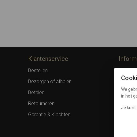
Klantenservice
Inform
Bestellen
Over F
Cook
Bezorgen of afhalen
Privacy 
We gebr
Betalen
Algemen
in het 
Retourneren
Spaarpu
Je kunt 
Garantie & Klachten
Cookies