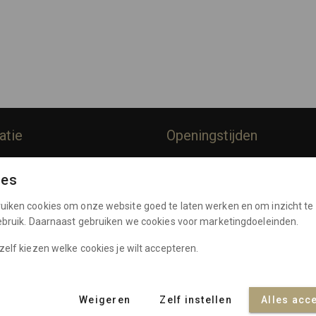
atie
Openingstijden
rommes
Dinsdag:
10:00 - 17:00
ies
Woensdag:
10:00 - 17:00
Policy
Donderdag:
10:00 - 17:00
uiken cookies om onze website goed te laten werken en om inzicht te 
e Voorwaarden
Vrijdag:
10:00 - 17:00
gebruik. Daarnaast gebruiken we cookies voor marketingdoeleinden.
Zaterdag:
10:00 - 17:00
nten
zelf kiezen welke cookies je wilt accepteren.
Weigeren
Zelf instellen
Alles acc