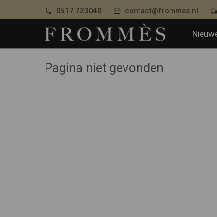
0517 723040
contact@frommes.nl
Nieuwe
Pagina niet gevonden