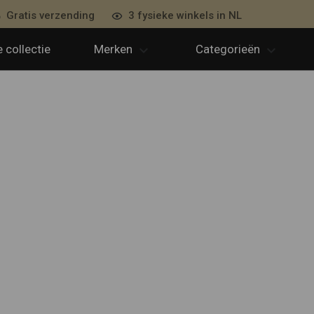
Gratis verzending
3 fysieke winkels in NL
 collectie
Merken
Categorieën