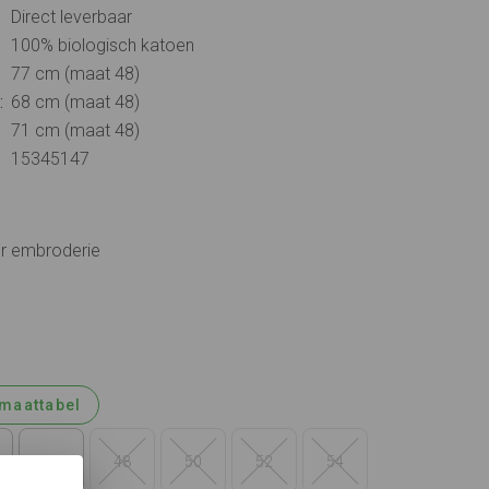
Direct leverbaar
100% biologisch katoen
77 cm (maat 48)
:
68 cm (maat 48)
71 cm (maat 48)
15345147
er embroderie
maattabel
46
48
50
52
54