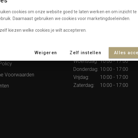
ies
uiken cookies om onze website goed te laten werken en om inzicht te 
In winkelma
gebruik. Daarnaast gebruiken we cookies voor marketingdoeleinden.
zelf kiezen welke cookies je wilt accepteren.
atie
Openingstijden
rommes
Weigeren
Zelf instellen
Dinsdag:
10:00 - 17:00
Alles acc
Woensdag:
10:00 - 17:00
Policy
Donderdag:
10:00 - 17:00
e Voorwaarden
Vrijdag:
10:00 - 17:00
Zaterdag:
10:00 - 17:00
nten