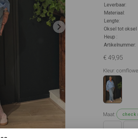
Leverbaar:
Materiaal:
Lengte:
Oksel tot oksel 
Heup :
Artikelnummer:
€ 49,95
Kleur: cornflow
Maat:
check 
42
44