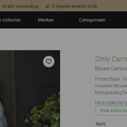
Gratis verzending
3 fysieke winkels in NL
 collectie
Merken
Categorieën
Only Ca
Blouse Carnew
Producttype : 
mouwen Mouwen 
Knoopsluiting De
Deze collectie i
Overzicht v
Merk: