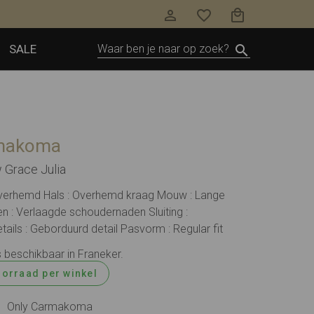
SALE
rmakoma
 Grace Julia
Overhemd Hals : Overhemd kraag Mouw : Lange
: Verlaagde schoudernaden Sluiting :
tails : Geborduurd detail Pasvorm : Regular fit
s beschikbaar in Franeker.
oorraad per winkel
Only Carmakoma