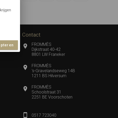
krijgen
ndje
Contact
FROMMÈS
epteren
Dijkstraat 40-42
8801 LW Franeker
FROMMÈS
's-Gravelandseweg 14B
1211 BS Hilversum
FROMMÈS
Schoolstraat 31
2251 BE Voorschoten
0517 723040