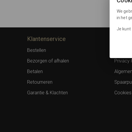
Cook
We gebr
in het 
Je kunt 
Klantenservice
Inform
Bestellen
Over F
Bezorgen of afhalen
Privacy 
Betalen
Algemen
Retourneren
Spaarpu
Garantie & Klachten
Cookies