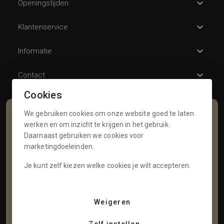
Openingstijden
Klantenservice
Informatie
Contact
Cookies
We gebruiken cookies om onze website goed te laten
Schrijf je in voor onze nieuwsbrief
werken en om inzicht te krijgen in het gebruik.
Daarnaast gebruiken we cookies voor
Voornaam
marketingdoeleinden.
Je kunt zelf kiezen welke cookies je wilt accepteren.
Tussenvoegsel
Weigeren