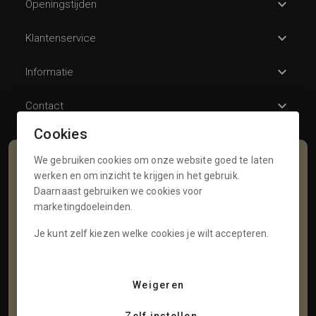
Openingstijden
Klantenservice
Informatie
Contact
Cookies
We gebruiken cookies om onze website goed te laten
Schrijf je in voor onze nieuwsbrief
werken en om inzicht te krijgen in het gebruik.
Daarnaast gebruiken we cookies voor
Voornaam
marketingdoeleinden.
Je kunt zelf kiezen welke cookies je wilt accepteren.
Tussenvoegsel
Weigeren