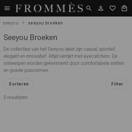
>
seeyou
seeyou broeken
Seeyou Broeken
De collecties van het Seeyou label zijn casual, sportief,
elegant en innovatief. Altijd verrijkt met eyecatchers. De
ontwerpen worden gekenmerkt door comfortabele snitten
en goede pasvormen.
Sorteren
Filter
0 resultaten