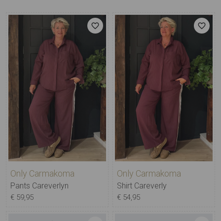
Only Carmakoma
Only Carmakoma
Pants Careverlyn
Shirt Careverly
€ 59,95
€ 54,95