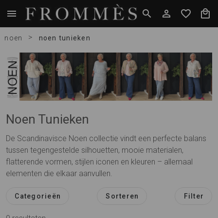
>
noen
noen tunieken
Noen Tunieken
De Scandinavisce Noen collectie vindt een perfecte balans
tussen tegengestelde silhouetten, mooie materialen,
flatterende vormen, stijlen iconen en kleuren – allemaal
elementen die elkaar aanvullen.
Categorieën
Sorteren
Filter