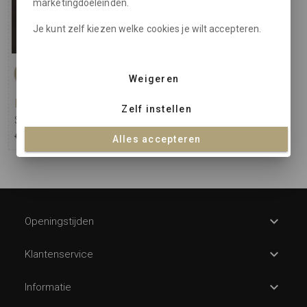
marketingdoeleinden.
Je kunt zelf kiezen welke cookies je wilt accepteren.
-70%
Weigeren
Never Fully Dressed
Zelf instellen
Skirt Silver Sequin Midi Maeva
€ 184,95
€ 55,48
Alles accepteren
Openingstijden
Klantenservice
Informatie