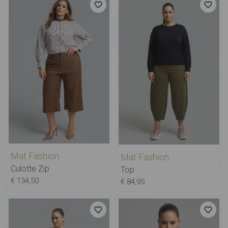
Mat Fashion
Mat Fashion
Culotte Zip
Top
€ 134,50
€ 84,95