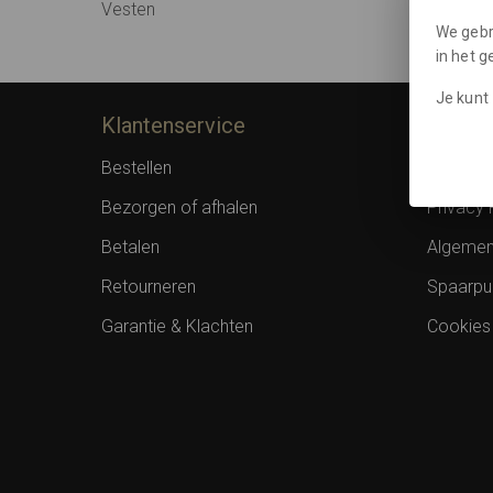
Vesten
We gebr
in het 
Je kunt 
Klantenservice
Inform
Bestellen
Over F
Bezorgen of afhalen
Privacy 
Betalen
Algemen
Retourneren
Spaarpu
Garantie & Klachten
Cookies