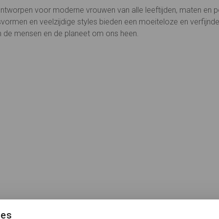
n ontworpen voor moderne vrouwen van alle leeftijden, maten en p
vormen en veelzijdige styles bieden een moeiteloze en verfijnde
m de mensen en de planeet om ons heen.
ies