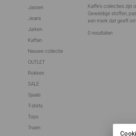
Kaffe's collecties zij
Jassen
Geweldige stoffen, pas
Jeans
een merk dat geeft o
Jurken
0 resultaten
Kaftan
Nieuwe collectie
OUTLET
Rokken
SALE
Sjaals
T-shirts
Tops
Truien
Cook