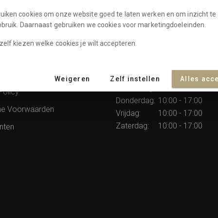
uiken cookies om onze website goed te laten werken en om inzicht te 
gebruik. Daarnaast gebruiken we cookies voor marketingdoeleinden.
zelf kiezen welke cookies je wilt accepteren.
atie
Openingstijden
rommes
Dinsdag:
10:00 - 17:00
Weigeren
Zelf instellen
Alles acc
Woensdag:
10:00 - 17:00
Policy
Donderdag:
10:00 - 17:00
e Voorwaarden
Vrijdag:
10:00 - 17:00
Zaterdag:
10:00 - 17:00
nten