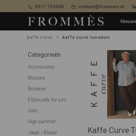
0517 723040
contact@frommes.nl
Nieuwe
>
kaffe curve
kaffe curve tunieken
Categorieën
Accessoires
Blouses
Broeken
ÈSpecially for you
Gilet
High summer
Kaffe Curve 
Jasje / Blazer