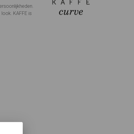
ersoonlijkheden.
 look. KAFFE is