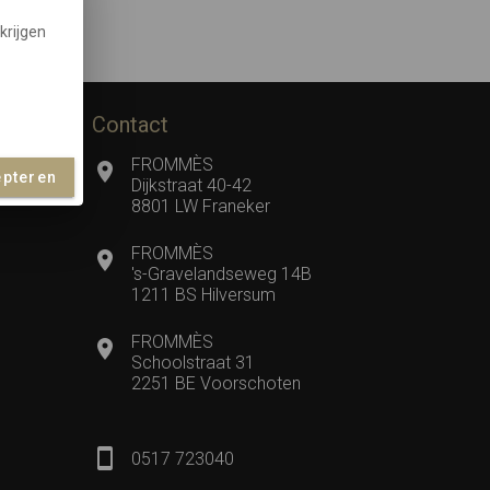
krijgen
Contact
FROMMÈS
epteren
Dijkstraat 40-42
8801 LW Franeker
FROMMÈS
's-Gravelandseweg 14B
1211 BS Hilversum
FROMMÈS
Schoolstraat 31
2251 BE Voorschoten
0517 723040