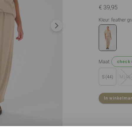
€ 39,95
Kleur: feather g
Maat:
check 
S (44)
M (46-
In winkelma