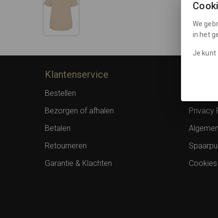
Cook
We gebr
in het 
Je kunt 
Klantenservice
Inform
Bestellen
Over F
Bezorgen of afhalen
Privacy 
Betalen
Algemen
Retourneren
Spaarpu
Garantie & Klachten
Cookies