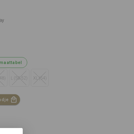
ray
maattabel
48)
L (50-52)
XL (54)
ndje