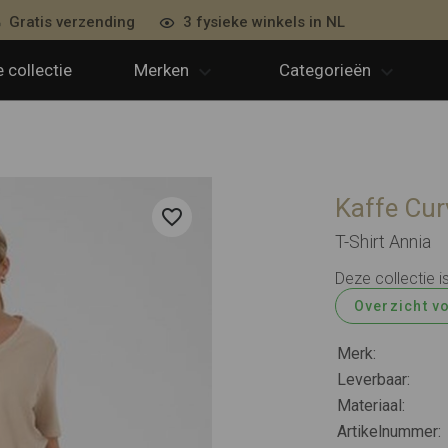
Gratis verzending
3 fysieke winkels in NL
 collectie
Merken
Categorieën
Kaffe Cur
T-Shirt Annia
Deze collectie i
Overzicht v
Merk:
Leverbaar:
Materiaal:
Artikelnummer: