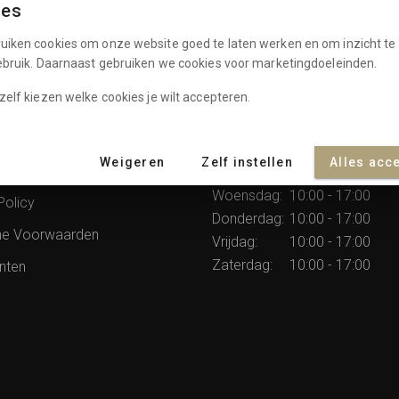
ies
uiken cookies om onze website goed te laten werken en om inzicht te 
gebruik. Daarnaast gebruiken we cookies voor marketingdoeleinden.
zelf kiezen welke cookies je wilt accepteren.
atie
Openingstijden
Weigeren
Zelf instellen
Alles acc
rommes
Dinsdag:
10:00 - 17:00
Woensdag:
10:00 - 17:00
Policy
Donderdag:
10:00 - 17:00
e Voorwaarden
Vrijdag:
10:00 - 17:00
Zaterdag:
10:00 - 17:00
nten