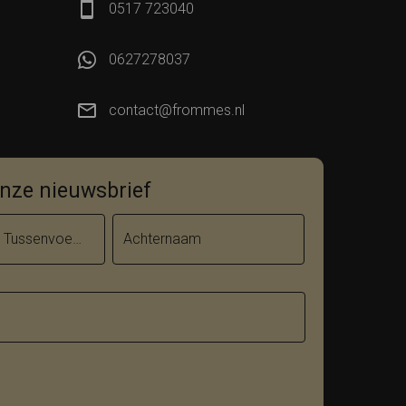
0517 723040
0627278037
contact@frommes.nl
 onze nieuwsbrief
Tussenvoegsel
Achternaam