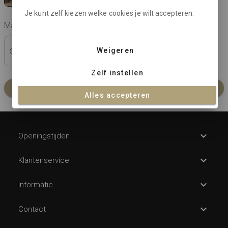
Je kunt zelf kiezen welke cookies je wilt accepteren.
Maat:
check maattabel
Weigeren
S (44)
M (46-48)
L (50-52)
XL (54)
Zelf instellen
In winkelmandje
Alles accepteren
Openingstijden
Klantenservice
Informatie
Contact