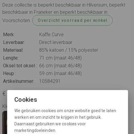
Deze collectie is beperkt beschikbaar in Hilversum, beperkt
beschikbaar in Franeker en beperkt beschikbaar in
Voorschoten.
Overzicht voorraad per winkel
Merk:
Kaffe Curve
Leverbaar:
Direct leverbaar
Materiaal:
85% katoen / 15% polyester
Lengte:
71 cm (maat 46/48)
Oksel tot oksel :
66 cm (maat 46/48)
Heup :
59 cm (maat 46/48)
Artikelnummer:
10584291
€ 59,95
Cookies
Kleur: sunlight
We gebruiken cookies om onze website goed te laten
werken en om inzicht te krijgen in het gebruik.
Daarnaast gebruiken we cookies voor
marketingdoeleinden.