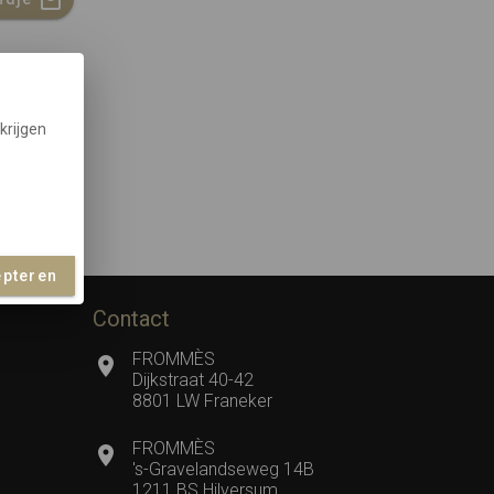
krijgen
epteren
Contact
FROMMÈS
Dijkstraat 40-42
8801 LW Franeker
FROMMÈS
's-Gravelandseweg 14B
1211 BS Hilversum