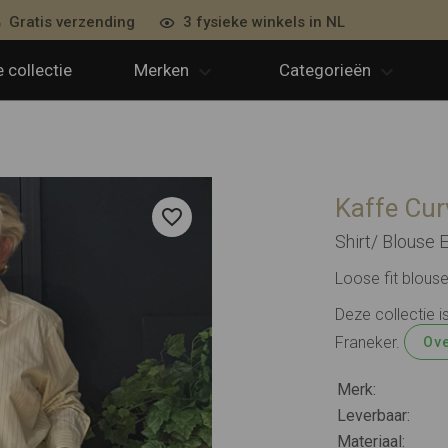
Gratis verzending
3 fysieke winkels in NL
 collectie
Merken
Categorieën
Kaffe Cur
Shirt/ Blouse 
Loose fit blous
Deze collectie 
Franeker.
Ove
Merk:
Leverbaar:
Materiaal: