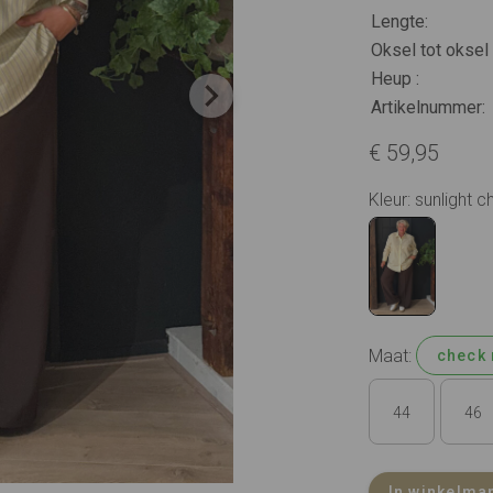
Lengte:
Oksel tot oksel 
Heup :
Artikelnummer:
€ 59,95
Kleur: sunlight c
Maat:
check 
44
46
In winkelma