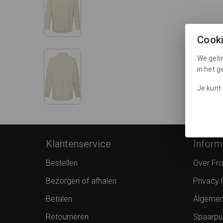
Cook
We gebr
in het 
Je kunt 
Klantenservice
Inform
Bestellen
Over F
Bezorgen of afhalen
Privacy 
Betalen
Algemen
Retourneren
Spaarpu