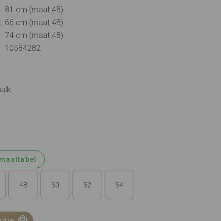
81 cm (maat 48)
:
66 cm (maat 48)
74 cm (maat 48)
10584282
halk
maattabel
48
50
52
54
ndje