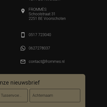
FROMMÈS
Schoolstraat 31
2251 BE Voorschoten
0517 723040
0627278037
contact@frommes.nl
 onze nieuwsbrief
Tussenvoegsel
Achternaam