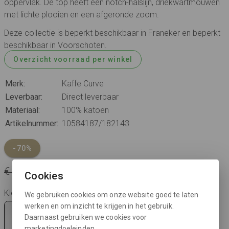
oppervlak. De top heeft een notch-halslijn, driekwartmouwen
met lichte plooien en een afgeronde zoom.
Deze collectie is beperkt beschikbaar in Franeker en beperkt
beschikbaar in Voorschoten.
Overzicht voorraad per winkel
Merk:
Kaffe Curve
Leverbaar:
Direct leverbaar
Materiaal:
100% katoen
Artikelnummer:
10584187/182143
-70%
€ 44,95
€ 13,48
je bespaart € 31,47
Cookies
Kleur: beetroot purple
We gebruiken cookies om onze website goed te laten
werken en om inzicht te krijgen in het gebruik.
Daarnaast gebruiken we cookies voor
marketingdoeleinden.