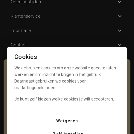
Openingstijden
Klantenservice
Informatie
Contact
Cookies
We gebruiken cookies om onze website goed te laten
Schrijf je in voor onze nieuwsbrief
werken en om inzicht te krijgen in het gebruik.
Daarnaast gebruiken we cookies voor
Voornaam
marketingdoeleinden.
Je kunt zelf kiezen welke cookies je wilt accepteren.
Tussenvoegsel
Weigeren