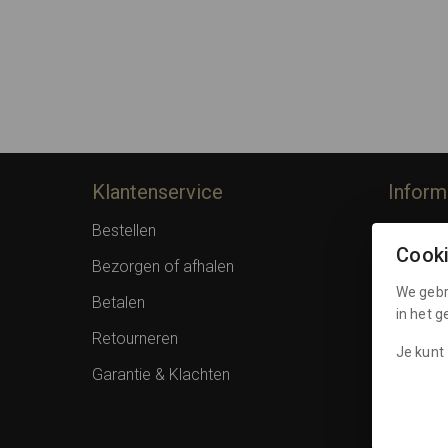
Klantenservice
Inform
Bestellen
Over F
Cook
Bezorgen of afhalen
Privacy 
We gebr
Betalen
Algemen
in het 
Retourneren
Spaarpu
Je kunt 
Garantie & Klachten
Cookies