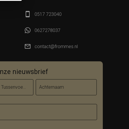
0517 723040
0627278037
contact@frommes.nl
 onze nieuwsbrief
Tussenvoegsel
Achternaam