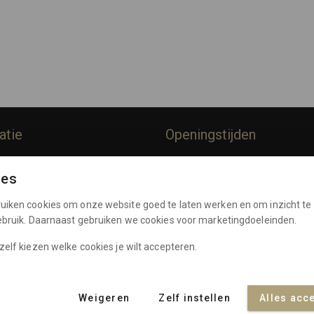
atie
Openingstijden
rommes
Dinsdag:
10:00 - 17:00
ies
Woensdag:
10:00 - 17:00
Policy
Donderdag:
10:00 - 17:00
uiken cookies om onze website goed te laten werken en om inzicht te 
e Voorwaarden
Vrijdag:
10:00 - 17:00
gebruik. Daarnaast gebruiken we cookies voor marketingdoeleinden.
Zaterdag:
10:00 - 17:00
nten
zelf kiezen welke cookies je wilt accepteren.
Weigeren
Zelf instellen
Alles acc