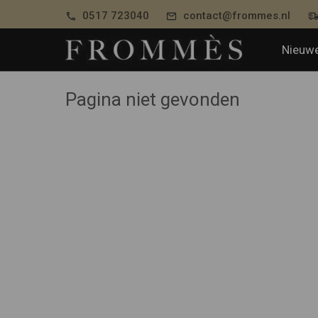
0517 723040
contact@frommes.nl
Nieuwe
Pagina niet gevonden