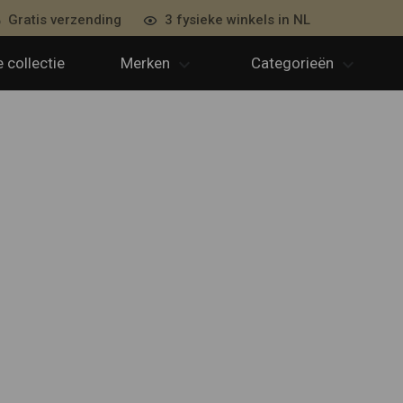
Gratis verzending
3 fysieke winkels in NL
 collectie
Merken
Categorieën