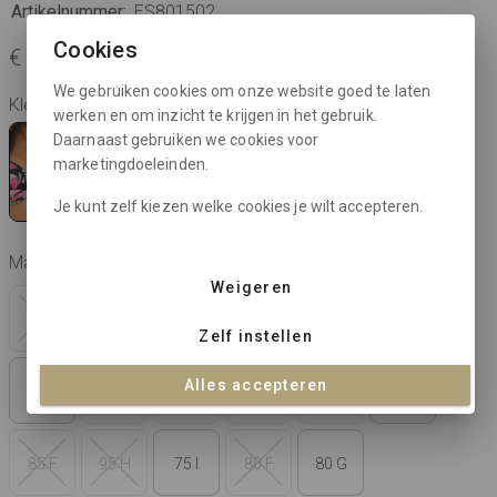
Artikelnummer:
ES801502
Cookies
€ 64,95
We gebruiken cookies om onze website goed te laten
Kleur: black
werken en om inzicht te krijgen in het gebruik.
Daarnaast gebruiken we cookies voor
marketingdoeleinden.
Je kunt zelf kiezen welke cookies je wilt accepteren.
Maat:
check maattabel
Weigeren
95 I
95 F
90 G
95 G
85 H
90 H
Zelf instellen
Alles accepteren
80 H
90 I
85 G
85 I
90 F
80 I
85 F
95 H
75 I
80 F
80 G