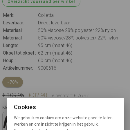
Overzicht voorraad per winkel
Merk:
Colletta
Leverbaar:
Direct leverbaar
Materiaal:
50% viscose 28% polyester 22% nylon
Materiaal:
50% viscose/28% polyester/ 22% nylon
Lengte:
95 cm (maat 46)
Oksel tot oksel :
62 cm (maat 46)
Heup :
60 cm (maat 46)
Artikelnummer:
9000616
-70%
€ 109,95
€ 32,98
je bespaart € 76,97
Cookies
Kleur: olive green
We gebruiken cookies om onze website goed te laten
werken en om inzicht te krijgen in het gebruik.