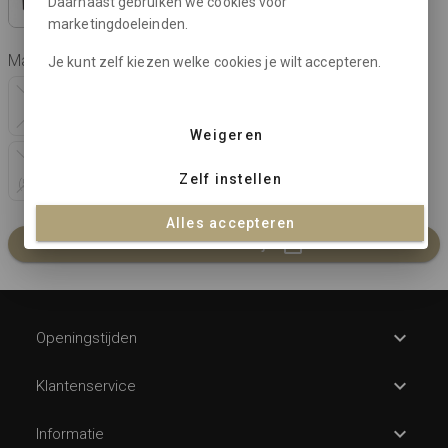
Daarnaast gebruiken we cookies voor
marketingdoeleinden.
Maat:
Je kunt zelf kiezen welke cookies je wilt accepteren.
X-0
0
1
2
3
4
(44)
(46)
(48)
(50)
(52)
(54/56)
Weigeren
5
Zelf instellen
(56/58)
Alles accepteren
In winkelmandje
Openingstijden
Klantenservice
Informatie