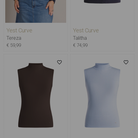
Yest Curve
Yest Curve
Tereza
Talitha
€ 59,99
€ 74,99