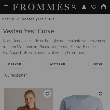
>
vesten
vesten yest curve
Vesten Yest Curve
Korte, lange, geklede en heerlijke nonchalante vesten van de
merken Mat fashion, Plusbasics, Yesta, Zhenzi, Exxcellent,
Via Appia DUE; voor ieder wat wils bij Frommes.
Merken
Sorteren
Filter
100
resultaten