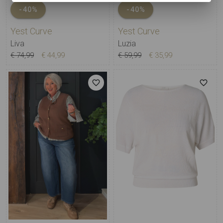
-40%
-40%
Yest Curve
Yest Curve
Liva
Luzia
€ 74,99
€ 44,99
€ 59,99
€ 35,99