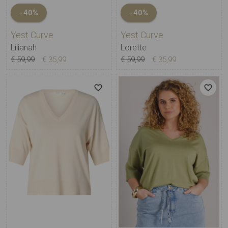
-40%
-40%
Yest Curve
Yest Curve
Lilianah
Lorette
€ 59,99
€ 35,99
€ 59,99
€ 35,99