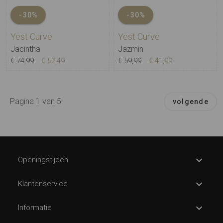
-30%
-30%
Yest Curve
Yest Curve
Jacintha
Jazmin
€ 74,99
€ 52,49
€ 59,99
€ 41,99
Pagina 1 van 5
volgende
Openingstijden
Klantenservice
Informatie