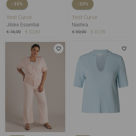
-30%
-30%
Yest Curve
Yest Curve
Jitske Essential
Nashira
€ 74,99
€ 52,49
€ 59,99
€ 41,99