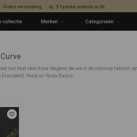
Gratis verzending
3 fysieke winkels in NL
 collectie
Merken
Categorieën
 Curve
l niet heel veel maar diegene die we in de verkoop hebben zijn
Exxcellent, Yesta en Yesta Basics.