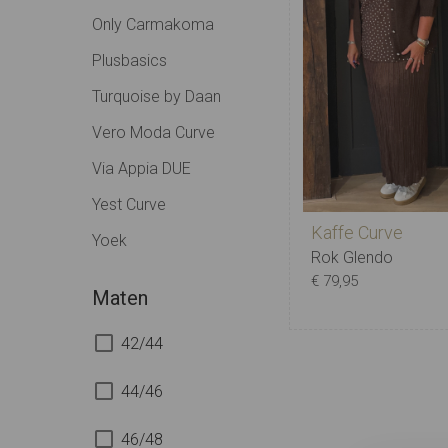
Only Carmakoma
Plusbasics
Turquoise by Daan
Vero Moda Curve
Via Appia DUE
Yest Curve
Kaffe Curve
Yoek
Rok Glendo
€ 79,95
Maten
44
46
48
50
42/44
44/46
46/48