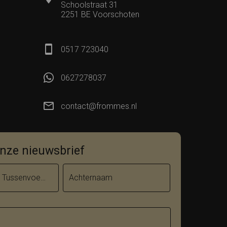
Schoolstraat 31
2251 BE Voorschoten
0517 723040
0627278037
contact@frommes.nl
 onze nieuwsbrief
Tussenvoegsel
Achternaam