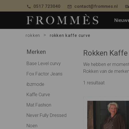
0517 723040
contact@frommes.nl
Nieuwe
>
rokken
rokken kaffe curve
Merken
Rokken Kaffe
Base Level curvy
We hebben er momentee
Rokken van de merken 
Fox Factor Jeans
1
resultaat
ibzmode
Kaffe Curve
Mat Fashion
Never Fully Dressed
Noen