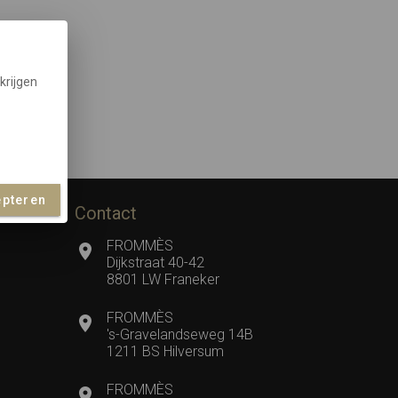
krijgen
epteren
Contact
FROMMÈS
Dijkstraat 40-42
8801 LW Franeker
FROMMÈS
's-Gravelandseweg 14B
1211 BS Hilversum
FROMMÈS