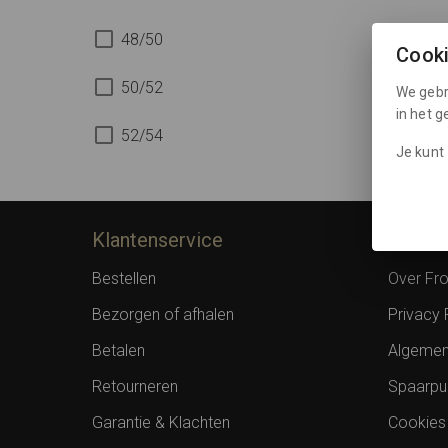
48/50
Cook
50/52
We gebr
in het 
52/54
Je kunt 
Klantenservice
Inform
Bestellen
Over F
Bezorgen of afhalen
Privacy 
Betalen
Algemen
Retourneren
Spaarpu
Garantie & Klachten
Cookies