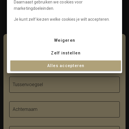
Daarnaast gebruiken we cookies voor
Informatie
marketingdoeleinden.
Je kunt zelf kiezen welke cookies je wilt accepteren.
Contact
Weigeren
Schrijf je in voor onze nieuwsbrief
Zelf instellen
Voornaam
Alles accepteren
Tussenvoegsel
Achternaam