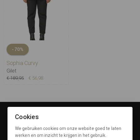
-70%
Sophia Curvy
Gilet
€ 189,95
€ 56,98
Cookies
Openingstijden
We gebruiken cookies om onze website goed te laten
Klantenservice
werken en om inzicht te krijgen in het gebruik.