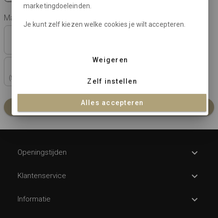
marketingdoeleinden.
Maat:
Je kunt zelf kiezen welke cookies je wilt accepteren.
X-0
0
1
2
3
4
(44)
(46)
(48)
(50)
(52)
(54/56)
Weigeren
5
(56/58)
Zelf instellen
Alles accepteren
In winkelmandje
Openingstijden
Klantenservice
Informatie