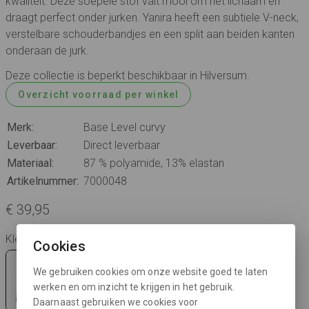
kwaliteit. Deze soepele stof valt mooi om het lichaam en
draagt perfect onder jurken. Yanira heeft een subtiele V-neck,
verstelbare schouderbandjes en een split aan beiden kanten
onderaan de jurk.
Deze collectie is beperkt beschikbaar in Hilversum.
Overzicht voorraad per winkel
Merk:
Base Level curvy
Leverbaar:
Direct leverbaar
Materiaal:
87 % polyamide, 13% elastan
Artikelnummer:
7000048
€ 39,95
Kleur: black
Cookies
We gebruiken cookies om onze website goed te laten
werken en om inzicht te krijgen in het gebruik.
Daarnaast gebruiken we cookies voor