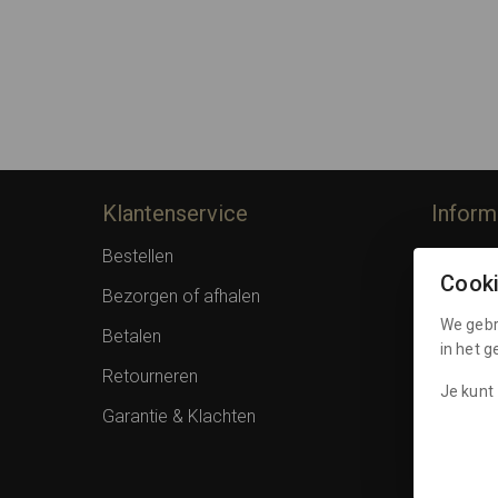
Klantenservice
Inform
Bestellen
Over F
Cook
Bezorgen of afhalen
Privacy 
We gebr
Betalen
Algemen
in het 
Retourneren
Spaarpu
Je kunt 
Garantie & Klachten
Cookies