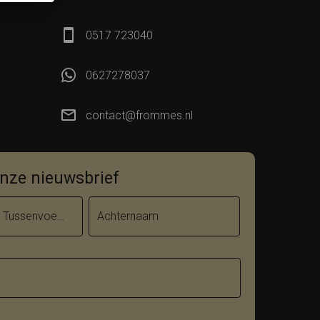
0517 723040
0627278037
contact@frommes.nl
 onze nieuwsbrief
Tussenvoegsel
Achternaam