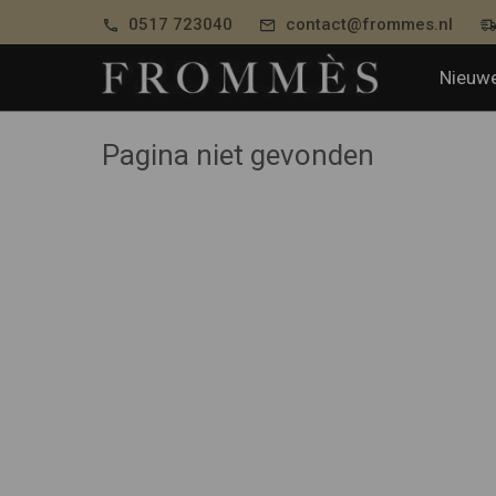
0517 723040
contact@frommes.nl
Nieuwe
Pagina niet gevonden