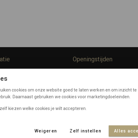
atie
Openingstijden
rommes
Dinsdag:
10:00 - 17:00
ies
Woensdag:
10:00 - 17:00
Policy
Donderdag:
10:00 - 17:00
uiken cookies om onze website goed te laten werken en om inzicht te 
e Voorwaarden
Vrijdag:
10:00 - 17:00
gebruik. Daarnaast gebruiken we cookies voor marketingdoeleinden.
Zaterdag:
10:00 - 17:00
nten
zelf kiezen welke cookies je wilt accepteren.
Weigeren
Zelf instellen
Alles acc