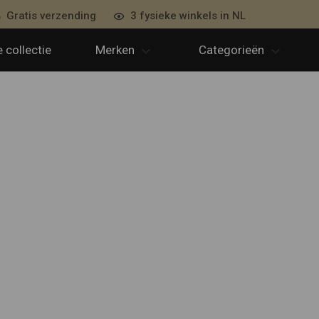
Gratis verzending
3 fysieke winkels in NL
 collectie
Merken
Categorieën