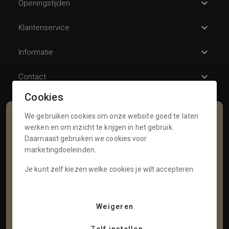
Openingstijden
Klantenservice
Informatie
Contact
Cookies
We gebruiken cookies om onze website goed te laten
Schrijf je in voor onze nieuwsbrief
werken en om inzicht te krijgen in het gebruik.
Daarnaast gebruiken we cookies voor
Voornaam
marketingdoeleinden.
Je kunt zelf kiezen welke cookies je wilt accepteren.
Tussenvoegsel
Weigeren