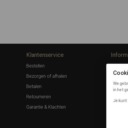
Klantenservice
Inform
Bestellen
Over F
Cook
Bezorgen of afhalen
Privacy 
We gebr
Betalen
Algemen
in het 
Retourneren
Spaarpu
Je kunt 
Garantie & Klachten
Cookies