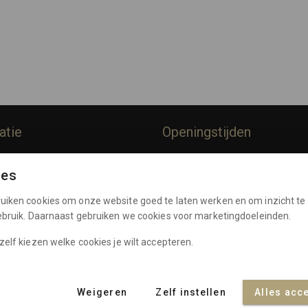
atie
Openingstijden
rommes
Dinsdag:
10:00 - 17:00
ies
Woensdag:
10:00 - 17:00
Policy
Donderdag:
10:00 - 17:00
uiken cookies om onze website goed te laten werken en om inzicht te 
e Voorwaarden
Vrijdag:
10:00 - 17:00
gebruik. Daarnaast gebruiken we cookies voor marketingdoeleinden.
Zaterdag:
10:00 - 17:00
nten
zelf kiezen welke cookies je wilt accepteren.
Weigeren
Zelf instellen
Alles acc