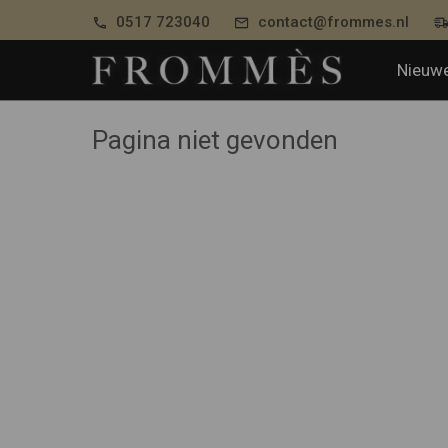
0517 723040
contact@frommes.nl
Nieuwe
Pagina niet gevonden