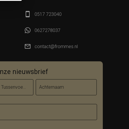
0517 723040
0627278037
contact@frommes.nl
 onze nieuwsbrief
Tussenvoegsel
Achternaam