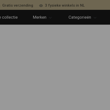
Gratis verzending
3 fysieke winkels in NL
 collectie
Merken
Categorieën