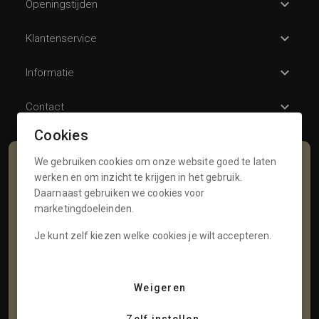
Openingstijden
Klantenservice
Informatie
Contact
Cookies
We gebruiken cookies om onze website goed te laten
Schrijf je in voor onze nieuwsbrief
werken en om inzicht te krijgen in het gebruik.
Daarnaast gebruiken we cookies voor
Voornaam
marketingdoeleinden.
Je kunt zelf kiezen welke cookies je wilt accepteren.
Tussenvoegsel
Weigeren