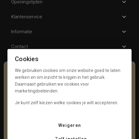
Openingstijden
Klantenservice
Informatie
Contact
Cookies
We gebruiken cookies om onze website goed te laten
Schrijf je in voor onze nieuwsbrief
werken en om inzicht te krijgen in het gebruik.
Daarnaast gebruiken we cookies voor
Voornaam
marketingdoeleinden.
Je kunt zelf kiezen welke cookies je wilt accepteren.
Tussenvoegsel
Weigeren