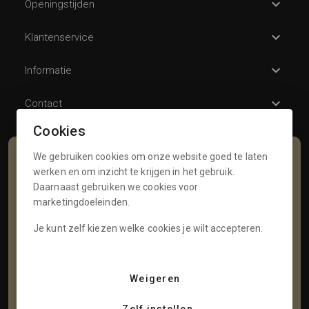
Openingstijden
Klantenservice
Informatie
Contact
Cookies
We gebruiken cookies om onze website goed te laten
Schrijf je in voor onze nieuwsbrief
werken en om inzicht te krijgen in het gebruik.
Daarnaast gebruiken we cookies voor
Voornaam
marketingdoeleinden.
Je kunt zelf kiezen welke cookies je wilt accepteren.
Tussenvoegsel
Weigeren