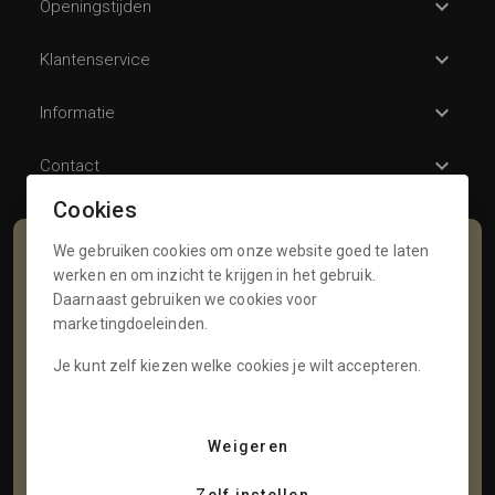
Openingstijden
Klantenservice
Informatie
Contact
Cookies
We gebruiken cookies om onze website goed te laten
Schrijf je in voor onze nieuwsbrief
werken en om inzicht te krijgen in het gebruik.
Daarnaast gebruiken we cookies voor
Voornaam
marketingdoeleinden.
Je kunt zelf kiezen welke cookies je wilt accepteren.
Tussenvoegsel
Weigeren