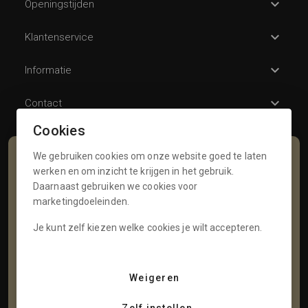
Openingstijden
Klantenservice
Informatie
Contact
Cookies
We gebruiken cookies om onze website goed te laten
Schrijf je in voor onze nieuwsbrief
werken en om inzicht te krijgen in het gebruik.
Daarnaast gebruiken we cookies voor
Voornaam
marketingdoeleinden.
Je kunt zelf kiezen welke cookies je wilt accepteren.
Tussenvoegsel
Weigeren