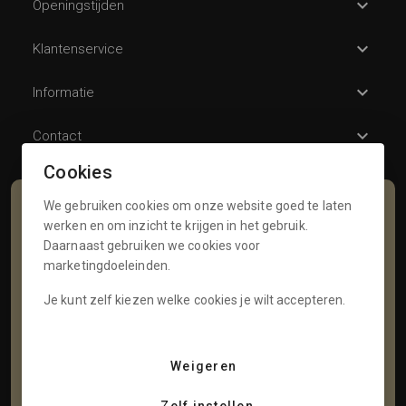
Openingstijden
Klantenservice
Informatie
Contact
Cookies
We gebruiken cookies om onze website goed te laten
Schrijf je in voor onze nieuwsbrief
werken en om inzicht te krijgen in het gebruik.
Daarnaast gebruiken we cookies voor
Voornaam
marketingdoeleinden.
Je kunt zelf kiezen welke cookies je wilt accepteren.
Tussenvoegsel
Weigeren