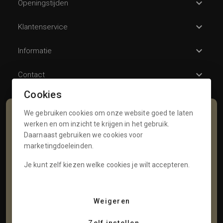
Openingstijden
Klantenservice
Informatie
Contact
Cookies
We gebruiken cookies om onze website goed te laten
Schrijf je in voor onze nieuwsbrief
werken en om inzicht te krijgen in het gebruik.
Daarnaast gebruiken we cookies voor
Voornaam
marketingdoeleinden.
Je kunt zelf kiezen welke cookies je wilt accepteren.
Tussenvoegsel
Weigeren