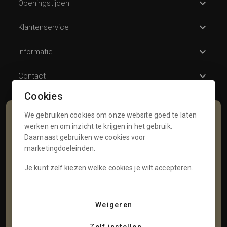
Openingstijden
Klantenservice
Informatie
Contact
Cookies
We gebruiken cookies om onze website goed te laten
Schrijf je in voor onze nieuwsbrief
werken en om inzicht te krijgen in het gebruik.
Daarnaast gebruiken we cookies voor
Voornaam
marketingdoeleinden.
Je kunt zelf kiezen welke cookies je wilt accepteren.
Tussenvoegsel
Weigeren