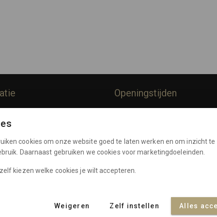
atie
Openingstijden
rommes
Dinsdag:
10:00 - 17:00
ies
Woensdag:
10:00 - 17:00
Policy
Donderdag:
10:00 - 17:00
uiken cookies om onze website goed te laten werken en om inzicht te 
e Voorwaarden
Vrijdag:
10:00 - 17:00
gebruik. Daarnaast gebruiken we cookies voor marketingdoeleinden.
Zaterdag:
10:00 - 17:00
nten
zelf kiezen welke cookies je wilt accepteren.
Weigeren
Zelf instellen
Alles acc