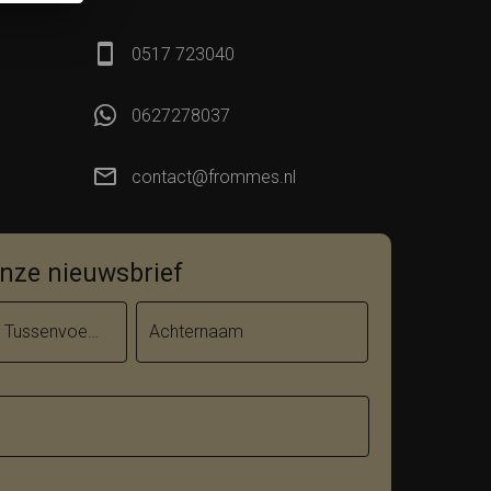
0517 723040
0627278037
contact@frommes.nl
 onze nieuwsbrief
Tussenvoegsel
Achternaam