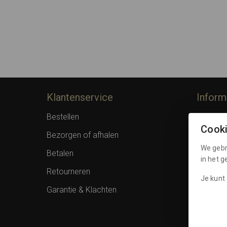
Klantenservice
Inform
Bestellen
Over F
Cook
Bezorgen of afhalen
Privacy 
We gebr
Betalen
Algemen
in het 
Retourneren
Spaarpu
Je kunt 
Garantie & Klachten
Cookies