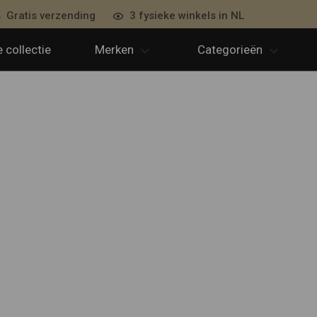
Gratis verzending
3 fysieke winkels in NL
 collectie
Merken
Categorieën