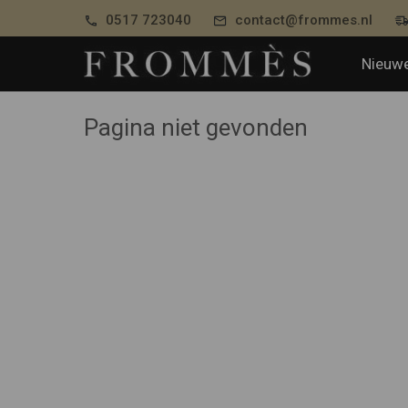
0517 723040
contact@frommes.nl
Nieuwe
Pagina niet gevonden