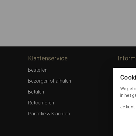
Klantenservice
Inform
Bestellen
Over F
Cook
Bezorgen of afhalen
Privacy 
We gebr
Betalen
Algemen
in het 
Retourneren
Spaarpu
Je kunt 
Garantie & Klachten
Cookies