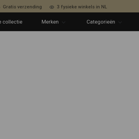
Gratis verzending
3 fysieke winkels in NL
 collectie
Merken
Categorieën