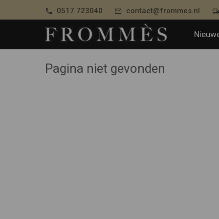
0517 723040
contact@frommes.nl
Nieuwe
Pagina niet gevonden