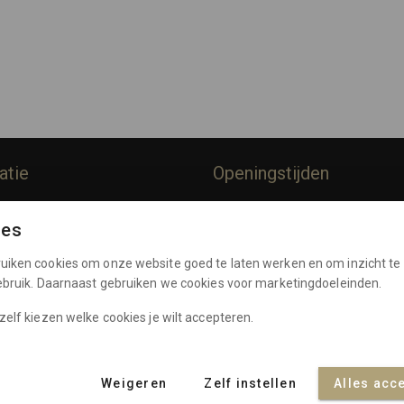
atie
Openingstijden
rommes
Dinsdag:
10:00 - 17:00
ies
Woensdag:
10:00 - 17:00
Policy
Donderdag:
10:00 - 17:00
uiken cookies om onze website goed te laten werken en om inzicht te 
e Voorwaarden
Vrijdag:
10:00 - 17:00
gebruik. Daarnaast gebruiken we cookies voor marketingdoeleinden.
Zaterdag:
10:00 - 17:00
nten
zelf kiezen welke cookies je wilt accepteren.
Weigeren
Zelf instellen
Alles acc