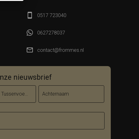
0517 723040
0627278037
contact@frommes.nl
 onze nieuwsbrief
Tussenvoegsel
Achternaam