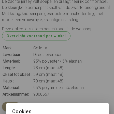
De zachte jersey valt soepel en draagt heerlijk comfortabel.
De kleurrijke bloemenprint knalt van de zwarte ondergrond af.
Met kraag, knopenrij en gesmockte manchetten krijgt het
model een vrouwelijke, krachtige uitstraling.
Deze collectie is alleen beschikbaar in de webshop.
Overzicht voorraad per winkel
Merk:
Colletta
Leverbaar:
Direct leverbaar
Materiaal:
95% polyester / 5% elastan
Lengte:
73 cm (maat 48)
Oksel tot oksel :
59 cm (maat 48)
Heup :
70 cm (maat 48)
Materiaal:
95% polyamide / 5% elastan
Artikelnummer:
9000657
-70%
Cookies