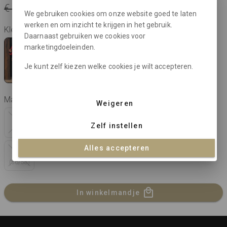
€ 99,95
€ 29,98
je bespaart € 69,97
We gebruiken cookies om onze website goed te laten
werken en om inzicht te krijgen in het gebruik.
Kleur: black / multicolour
Daarnaast gebruiken we cookies voor
marketingdoeleinden.
Je kunt zelf kiezen welke cookies je wilt accepteren.
Maat:
Weigeren
X-0
0
1
2
3
4
Zelf instellen
(44)
(46)
(48)
(50)
(52)
(54/56)
Alles accepteren
5
(56/58)
In winkelmandje